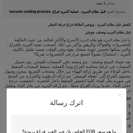
ضمان:
1 سنة
قبل نظام التبريد ، عملية التبريد فراغ
vacuum cooling process
تسليط الضوء:
,
الفطر قبل نظام التبريد ، وتوفير الطاقة فراغ غرفة الفطر
وصف موجز
قبل نظام التبريد
هو
الأسرع والأكثر فعالية من حيث التكلفة
ما قبل نظام التبريد
نظام التبريد
للخضروات والفواكه والزهور وأكثر من ذلك.
أصبحت تقنية التبريد بالفراغ ،
والتي يمكنها تحسين جودة منتجك بقوة وفي الوقت نفسه تقليل تكاليف
التبريد ، استثمارًا مقبولًا لجميع مزارعي الخضروات تقريبًا!
بعد حصاد المنتج وتعبئته ، يتم وضعه على المنصات للشحن.
يتم تحميل
المنصات في غرفة محكمة الفراغ وتبدأ العملية.
تسقط المعدات الضغط
داخل الوعاء عن طريق إزالة الهواء من خلال مضخات التفريغ.
بمجرد وصول
مستوى الفراغ إلى "نقطة الوميض" تتم إزالة الرطوبة والحرارة من المنتج
في صورة بخار الماء.
كلما انخفض الضغط داخل الحجرة ، انخفضت درجة
غليان الماء.
عندما يزداد الفراغ عمقًا ، تتم إزالة المزيد من بخار الماء وتقليل
درجة حرارة المنتج حتى يتم تحقيق درجة الحرارة المطلوبة.
المكونات الرئيسية
قبل نظام التبريد
اترك رسالة
1. نظام فراغ -
ليأخذ الهواء في غرفة فراغ ، ثم يبرد الخضار.
2. نظام التبريد -
للقبض على بخار الماء في غرفة ths لضمان عملية التبريد
المستمر.
3. نظام التحكم ---
للتحكم وإظهار حالة العمل لمبرد الفراغ.