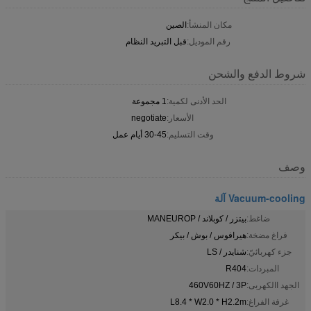
مكان المنشأ:
الصين
رقم الموديل:
قبل التبريد النظام
شروط الدفع والشحن
الحد الأدنى لكمية:
1 مجموعة
الأسعار:
negotiate
وقت التسليم:
30-45 أيام عمل
وصف
Vacuum-cooling آلة
ضاغط:
بيتزر / كوبلاند / MANEUROP
فراغ مضخة:
هيرافوس / بوش / بيكر
جزء كهربائيّ:
شنايدر / LS
المبردات:
R404
الجهد االكهربى:
460V60HZ / 3P
غرفة الفراغ:
L8.4 * W2.0 * H2.2m