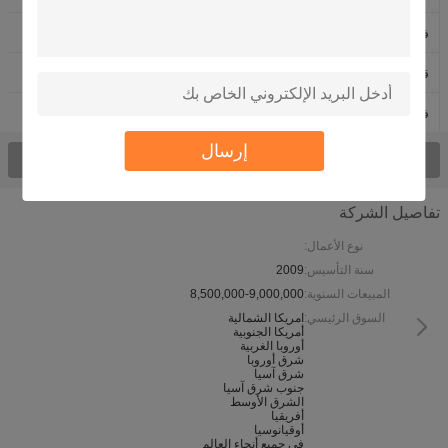
فراغ معدات التبريد
نظام تبريد الخبز
قبل وحدة التبريد
فراغ مبرد
فليك آلة ثلج
أنبوب صانع الجليد
إرسال
شاهدت كلّ منتوج >
تفاصيل الشركة
نوع الأعمال:
سنة التأسيس:
2009
المبيعات السنوية:
8,500,000-9,000,000
السوق الرئيسي:
امريكا الشمالية
أمريكا الجنوبية
أوروبا الغربية
شرق أوروبا
شرق آسيا
جنوب شرق آسيا
الشرق الأوسط
أفريقيا
أوقيانوسيا
في جميع أنحاء العالم