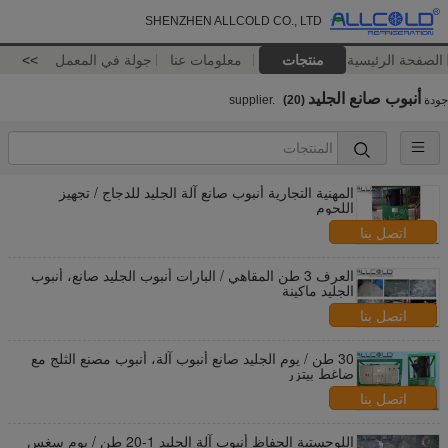
SHENZHEN ALLCOLD CO., LTD
الصفحة الرئيسية
منتجات
معلومات عنا
جولة في المعمل
>>
أنبوب صانع الجليد
جودة
supplier.
(20)
المهنية التجارية أنبوب صانع آلة الجليد للدجاج / تجهيز
اللحوم
اتصل بنا
العرف 3 طن المقاهي / البارات أنبوب الجليد صانع، أنبوب
الجليد ماكينة
اتصل بنا
30 طن / يوم الجليد صانع أنبوب آلة، أنبوب مصنع الثلج مع
ضاغط بيتزر
اتصل بنا
اللوجستية الحفاظ أنبوب آلة الجليد 1-20 طن / يوم سغس