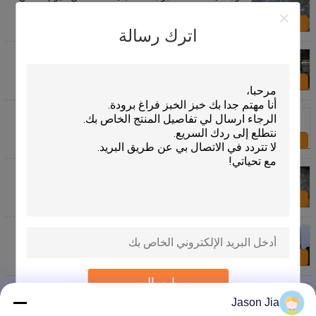
سي شهادة
اتصل بنا
اترك رسالة
فندق / مطعم أنبوب الجليد صانع المعدات الاستقرار سوبر
انخفاض استهلاك الطاقة
اتصل بنا
المياه المبردة المكثف آلة أنبوب الجليد توفير الطاقة
للصناعات الكيميائية
اتصل بنا
10 طن / يوم عالية الكفاءة أنبوب صانع الجليد للحفاظ على
المنتج المائية
اتصل بنا
البحر الغذاء الطازجة حفظ أنبوب الجليد صانع آلة 28
ملليمتر القطر 8 طن / يوم
اتصل بنا
إرسال
تلقائيا 21 مم صانع الجليد آلة أنبوب الطاقة كفاءة الهواء نوع
التبريد أتم-3T
Jason Jia