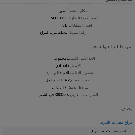
مكان المنشأ:
الصين
اسم العلامة التجارية:
ALLCOLD
إصدار الشهادات:
CE
رقم الموديل:
معدات تبريد الفراغ
شروط الدفع والشحن
الحد الأدنى لكمية:
1 مجموعة
الأسعار:
negotiable
تفاصيل التغليف:
التعبئة القياسية
وقت التسليم:
30-45 أيام عمل
شروط الدفع:
L / C ، T / T
القدرة على العرض:
3000pcs في الشهر
وصف
فراغ معدات التبريد
اسم:
معدات تبريد الفراغ