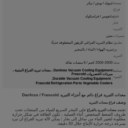
مضخة
ليبولد / بوش / بيكر
فراغ:
قطع
دانفوس / فراسكولد
غيار
التبريد:
مميزات:
متين
تطبيق:
نظام التبريد الفراغي للزهور المقطوفة حديثًا
نوع
تبريد الهواء / الماء / بالتبخير
التبريد:
سعة:
2500-3500 كجم / 6 منصات نقالة
Danfoss Vacuum Cooling Equipment ، معدات تبريد الفراغ المتينة ،
تسليط
مبردات الخضروات Frascold
الضوء:
Durable Vacuum Cooling Equipment
,
,
Frascold Refrigeration Parts Vegetable Coolers
معدات التبريد فراغ دائم مع أجزاء التبريد Danfoss / Frascold
وصف
فراغ معدات التبريد
تعتمد
على التبخر السريع للمياه من المنتجات تحت
معدات التبريد بالفراغ
ظروف الضغط المنخفض.
أثناء العملية ، تكون الطاقة في شكل حرارة
مطلوبة لتغيير الماء من سائل إلى بخار ؛
يمكن لآلة تبريد الفراغ أن تبرد
بسرعة درجة حرارة الإنتاج خلال 30 دقيقة.