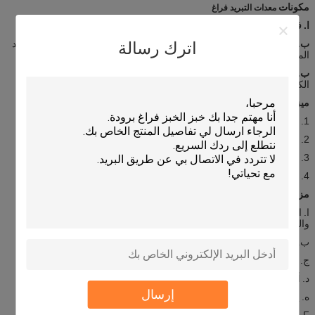
مكونات
معدات التبريد فراغ
ا.
فراغ الغرفة--
لتحميل الخضروات الخاصة بك.
ب.
نظام التبريد -
للقبض على بخار الماء في غرفة ths لضمان عملية التبريد
اترك رسالة
المستمر.
ب.
نظام التحكم ---
للتحكم وإظهار حالة التشغيل لنظام التبريد بالمكنسة
الكهربائية.
ميزات
معدات التبريد فراغ
1. تبريد المنتجات إلى 0-5 درجة في 30 دقيقة
2. علاج السطح demage من الخضروات ووقف تفاقمها.
3. Energe توفير التكاليف بسبب الكفاءة العالية.
4. أبدا تجميد الخضروات الحساسة.
مزايا
معدات تبريد الفراغ
ا.
احتفظ بالانتعاش والذوق ، وتمديد فترة الصلاحية للخضروات والفواكه
والزهور وما إلى ذلك
ب.
يبرد كميات كبيرة وأوزان الإنتاج بسرعة ؛
ج.
درجة حرارة موحدة حصلت بسهولة.
د.
أنظمة تعزيز الرطوبة الاختيارية يمكن أن تقلل من فقدان الوزن ؛
إرسال
ه.
يمكن دمج عوامل التعقيم في أنظمة تعزيز الرطوبة ؛
F.
يستطيع المستخدمون ذوو الحجم الكبير تحقيق تكاليف منخفضة للوحدة