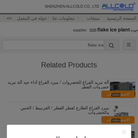
SHENZHEN ALLCOLD CO., LTD
الصفحة الرئيسية
منتجات
معلومات عنا
جولة في المعمل
>>
flake ice plant
جودة
supplier.
(12)
Related Products
آلة تبريد الفراغ للخضروات / مبرد الفراغ أداء جيد آلة تبريد
خضروات الفطر
الاستفسار الآن
مبرد الفراغ الطازج لفطر الفطر / القرنبيط / الخس
والخضروات
الاستفسار الآن
المنتجات الزراعية قبل نظام التبريد آلة التبريد الفراغ
للخضروات الورقية